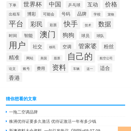
世界杯
中国
价格
互动
乒乓球
下单
品牌
博彩
号码
出租车
可能会
学校
宠物
平台
快手
数据
彩民
彩票
技术
澳门
狗狗
智能
时间
球员
球队
用户
管家婆
社交
粉丝
空调
移民
自己的
精准
网站
美国
股票
航空公司
资料
适合
费用
论文
账号
车辆
这一
香港
猜你想看的文章
一拖二空调品牌
株洲优待证要多久激活 优待证激活一年有多少钱
新澳资料大全资料_一句引发热议_GM版v69.07.09