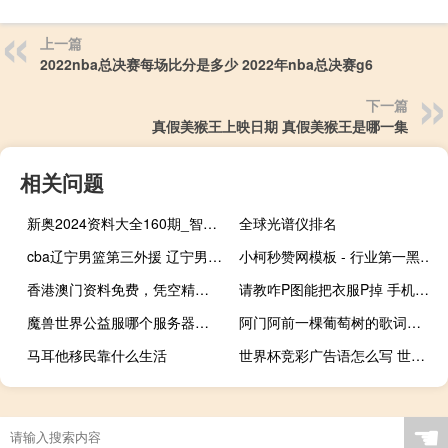
上一篇
2022nba总决赛每场比分是多少 2022年nba总决赛g6
下一篇
真假美猴王上映日期 真假美猴王是哪一集
相关问题
新奥2024资料大全160期_智能AI深度解析_爱采购版v47.08.757
全球光谱仪排名
cba辽宁男篮第三外援 辽宁男篮外援的最新消息
小柯秒赞网模板 - 行业第一黑马卡盟
香港澳门资料免费，凭空精选答案落实_预约榜119.116
请教咋P图能把衣服P掉 手机版把衣服P光的教程
魔兽世界公益服哪个服务器好 魔兽世界网通服务器
阿门阿前一棵葡萄树的歌词 歌名 演唱者 阿门阿前一个葡萄树
马耳他移民靠什么生活
世界杯竞彩广告语怎么写 世界杯竞猜网站推荐
☚