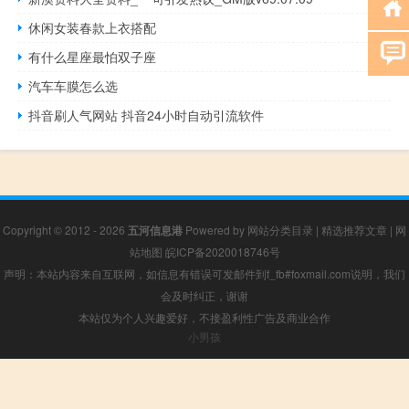
休闲女装春款上衣搭配
有什么星座最怕双子座
汽车车膜怎么选
抖音刷人气网站 抖音24小时自动引流软件
Copyright © 2012 - 2026
五河信息港
Powered by
网站分类目录
|
精选推荐文章
|
网
站地图
皖ICP备2020018746号
声明：本站内容来自互联网，如信息有错误可发邮件到f_fb#foxmail.com说明，我们
会及时纠正，谢谢
本站仅为个人兴趣爱好，不接盈利性广告及商业合作
小男孩