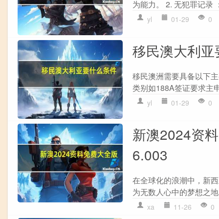
为能力。 2. 无犯罪记录
yl
01-29
0
移民澳大利亚
移民澳洲需要具备以下主要
类别如188A签证要求主
yl
01-29
0
新澳2024资
6.003
在全球化的浪潮中，新西
为无数人心中的梦想之地。
xa
11-26
0