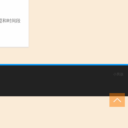
民
盟和时间段
小男孩