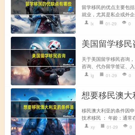
留学移民的优点主要包括
就业，尤其是私企或外企工
lx
01-29
0
美国留学移民
关于美国留学移民咨询，
咨询、代办留学签证、入
lg
01-29
0
想要移民澳大
移民澳大利亚的条件因申
技术移民 ： 年龄：通常在
xy
01-29
0