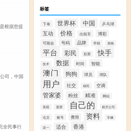
标签
世界杯
中国
乒乓球
下单
是根据您提
价格
互动
博彩
出租车
品牌
号码
可能会
学校
宠物
平台
快手
彩民
彩票
数据
智能
时间
技术
澳门
狗狗
球员
球队
限公司，中国
用户
社交
空调
移民
管家婆
精准
粉丝
网站
自己的
美国
股票
航空公司
资料
费用
论文
账号
车辆
香港
备完全民事行
适合
这一