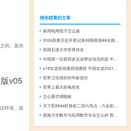
猜你想看的文章
家用电闸线子怎么接
2024新奥历史开奖记录49期香港##全面的最新解答-3415.PL.287
岁之间。某些
美国石溪大学世界排名
中国第一位获得多运金牌运动员的是 中国奥运奖牌最多的人
u18女篮亚锦赛四强赛程 中国女篮2021赛程表
版v05
世界卫生组织对年龄划分
世界上最大的龟排名
怎么看空调能效
天下彩9944旺角彩二四六亮点：六会彩宝典宝典开奖结果今天最新-老师精选解释落实-2740.3D.A658
活环境，成
西南大学数学与应用数学专业怎么样 西南大学应用技术学院