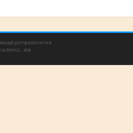
网站地图
皖ICP备2020018746号
，我们会及时纠正，谢谢