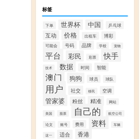
标签
世界杯
中国
乒乓球
下单
价格
互动
博彩
出租车
品牌
号码
可能会
学校
宠物
平台
快手
彩民
彩票
数据
智能
时间
技术
澳门
狗狗
球员
球队
用户
社交
空调
移民
管家婆
精准
粉丝
网站
自己的
美国
股票
航空公司
资料
费用
论文
账号
车辆
香港
适合
这一