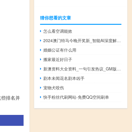
猜你想看的文章
怎么看空调能效
2024澳门特马今晚开奖新_智能AI深度解析_百度大脑版A12.26.286
婚姻公证有什么用
搬家最近好日子
新澳资料大全资料_一句引发热议_GM版v69.07.09
剧本未闻花名剧本凶手
宠物犬咬伤
快手粉丝代刷网站-免费QQ空间刷单
这些排名并