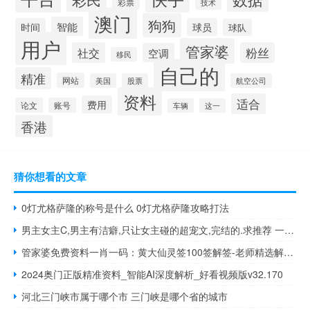
彩票
技术
澳门
狗狗
智能
时间
球员
球队
用户
管家婆
社交
粉丝
空调
移民
自己的
精准
网站
美国
股票
航空公司
资料
适合
费用
论文
账号
车辆
这一
香港
猜你想看的文章
0灯尤格萨隆的称号是什么 0灯尤格萨隆攻略打法
男主女主C,男主有洁癖,只让女主碰的超宠文,完结的.求推荐 一女主多男主甜宠推文
管家婆免费资料一肖一码：黄大仙灵签100签解签-老师精选解释落实-3000.DS0.78
2o24奥门正版精准资料_智能AI深度解析_好看视频版v32.170
河北三门峡市属于哪个市 三门峡是哪个省的城市