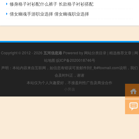
修身格子衬衫配什么裤子 长款格子衬衫搭配
倩女幽魂手游职业选择 倩女幽魂职业选择
Copyright © 2012 - 2026
五河信息港
Powered by
网站分类目录
|
精选推荐文章
|
网
站地图
皖ICP备2020018746号
声明：本站内容来自互联网，如信息有错误可发邮件到f_fb#foxmail.com说明，我们
会及时纠正，谢谢
本站仅为个人兴趣爱好，不接盈利性广告及商业合作
小男孩