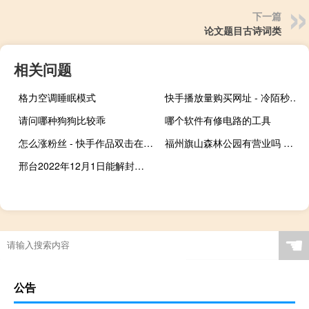
下一篇
论文题目古诗词类
相关问题
格力空调睡眠模式
快手播放量购买网址 - 冷陌秒赞网免费秒赞平台
请问哪种狗狗比较乖
哪个软件有修电路的工具
怎么涨粉丝 - 快手作品双击在线下单
福州旗山森林公园有营业吗 福州旗山森林公园
邢台2022年12月1日能解封吗 在12月底有望全面解封
☚
公告