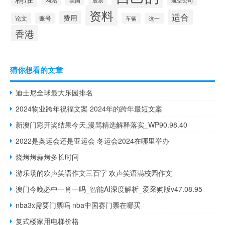
美国
股票
航空公司
资料
适合
费用
论文
账号
车辆
这一
香港
猜你想看的文章
迪士尼全球最大乐园排名
2024物业跨年祝福文案 2024年的跨年最短文案
新澳门彩开奖结果今天,漫骂精选解释落实_WP90.98.40
2022是奥运会还是亚运会 冬运会2024在哪里举办
烧烤烤蒜烤多长时间
游乐场的欢声笑语作文三百字 欢声笑语满校园作文
澳门今晚必中一肖一吗_智能AI深度解析_爱采购版v47.08.95
nba3x需要门票吗 nba中国赛门票在哪买
复式楼家用电梯价格