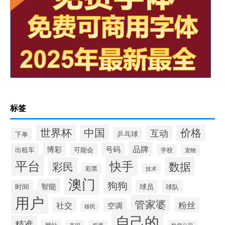
标签
世界杯
中国
价格
互动
乒乓球
下单
品牌
博彩
号码
出租车
可能会
学校
宠物
平台
快手
数据
彩民
彩票
技术
澳门
狗狗
智能
时间
球员
球队
用户
管家婆
社交
粉丝
空调
移民
自己的
精准
网站