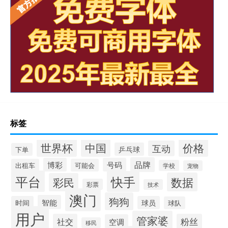
标签
世界杯
中国
价格
互动
乒乓球
下单
品牌
博彩
号码
出租车
可能会
学校
宠物
平台
快手
数据
彩民
彩票
技术
澳门
狗狗
智能
时间
球员
球队
用户
管家婆
社交
粉丝
空调
移民