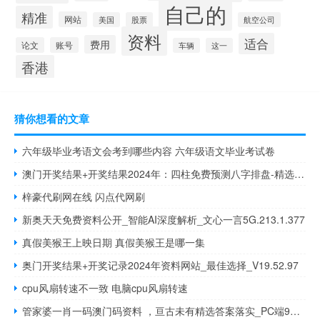
自己的
精准
网站
美国
股票
航空公司
资料
适合
费用
论文
账号
车辆
这一
香港
猜你想看的文章
六年级毕业考语文会考到哪些内容 六年级语文毕业考试卷
澳门开奖结果+开奖结果2024年：四柱免费预测八字排盘-精选解释落实-1946.DHA.96
梓豪代刷网在线 闪点代网刷
新奥天天免费资料公开_智能AI深度解析_文心一言5G.213.1.377
真假美猴王上映日期 真假美猴王是哪一集
奥门开奖结果+开奖记录2024年资料网站_最佳选择_V19.52.97
cpu风扇转速不一致 电脑cpu风扇转速
管家婆一肖一码澳门码资料 ，亘古未有精选答案落实_PC端928.908