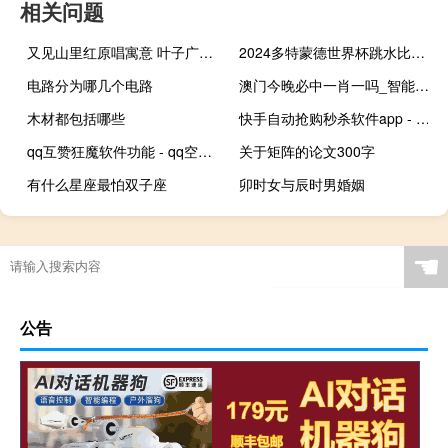
相关问题
又见山里红原唱寓意 叶子广场舞又见山里红
2024多特蒙德世界杯跳水比赛时间 足球2024年世界杯
电路分为哪几个电路
澳门今晚必中一肖一吗_智能AI深度解析_爱采购版v47.08.95
木材都包括哪些
快手自动抢购秒杀软件app - 24小时自助下单平台全网最低价 买东西最便宜的购物平台
qq互赞狂魔软件功能 - qq空间浏览点赞软件 qq业务自助下单平台免费
关于矩阵的论文300字
有什么星座最怕双子座
卯时女与辰时男婚姻
☚
公告