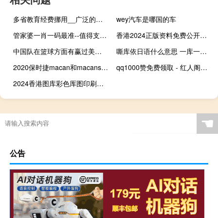
多省教育经费挪用__广泛的最新解答-577.CC.65
wey汽车是哪国的车
管家婆一肖一码最准--值得支持--V12.39.26
香港2024正版资料免费公开：数据对比解释落实-3718.ISO.837
中国队在篮球方面有赢过美国队吗有的话是什么时候 篮球赛中国队vs美国队
嘶库依日语什么意思 一库一库日语什么意思
2020保时捷macan和macans区别 保时捷macan2020新款
qq1000赞免费领取 - 红人阁互粉软件
2024香港图库彩色厍图印刷图__广泛的解释落实-2824.3D.A742
☚
公告