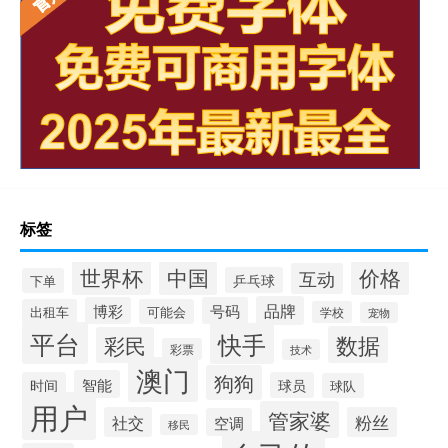
标签
世界杯
中国
价格
互动
乒乓球
下单
品牌
博彩
号码
出租车
可能会
学校
宠物
平台
快手
数据
彩民
彩票
技术
澳门
狗狗
智能
时间
球员
球队
用户
管家婆
社交
粉丝
空调
移民