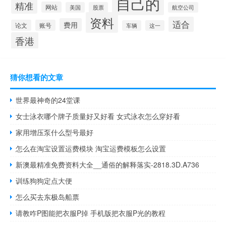
自己的
精准
网站
美国
股票
航空公司
资料
适合
费用
论文
账号
车辆
这一
香港
猜你想看的文章
世界最神奇的24堂课
女士泳衣哪个牌子质量好又好看 女式泳衣怎么穿好看
家用增压泵什么型号最好
怎么在淘宝设置运费模块 淘宝运费模板怎么设置
新澳最精准免费资料大全__通俗的解释落实-2818.3D.A736
训练狗狗定点大便
怎么买去东极岛船票
请教咋P图能把衣服P掉 手机版把衣服P光的教程