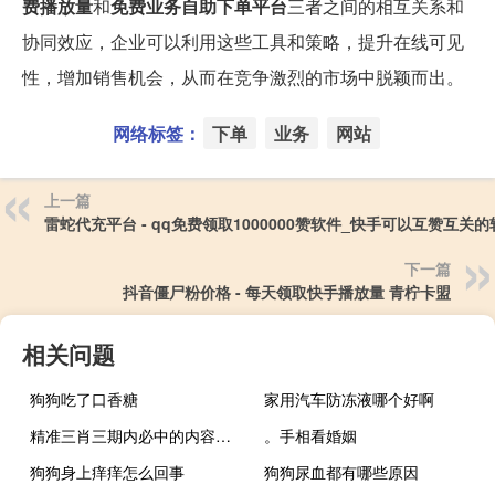
费播放量
和
免费业务自助下单平台
三者之间的相互关系和
协同效应，企业可以利用这些工具和策略，提升在线可见
性，增加销售机会，从而在竞争激烈的市场中脱颖而出。
网络标签：
下单
业务
网站
上一篇
雷蛇代充平台 - qq免费领取1000000赞软件_快手可以互赞互关的
下一篇
抖音僵尸粉价格 - 每天领取快手播放量 青柠卡盟
相关问题
狗狗吃了口香糖
家用汽车防冻液哪个好啊
精准三肖三期内必中的内容：辅助解析落实-2086.PL.203
。手相看婚姻
狗狗身上痒痒怎么回事
狗狗尿血都有哪些原因