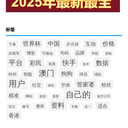
标签
世界杯
中国
价格
互动
乒乓球
下单
品牌
博彩
号码
出租车
可能会
学校
宠物
平台
快手
数据
彩民
彩票
技术
澳门
狗狗
智能
时间
球员
球队
用户
管家婆
社交
粉丝
空调
移民
自己的
精准
网站
美国
股票
航空公司
资料
适合
费用
论文
账号
车辆
这一
香港