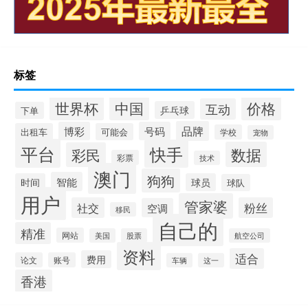
标签
世界杯
中国
价格
互动
乒乓球
下单
品牌
博彩
号码
出租车
可能会
学校
宠物
平台
快手
数据
彩民
彩票
技术
澳门
狗狗
智能
时间
球员
球队
用户
管家婆
社交
粉丝
空调
移民
自己的
精准
网站
美国
股票
航空公司
资料
适合
费用
论文
账号
车辆
这一
香港