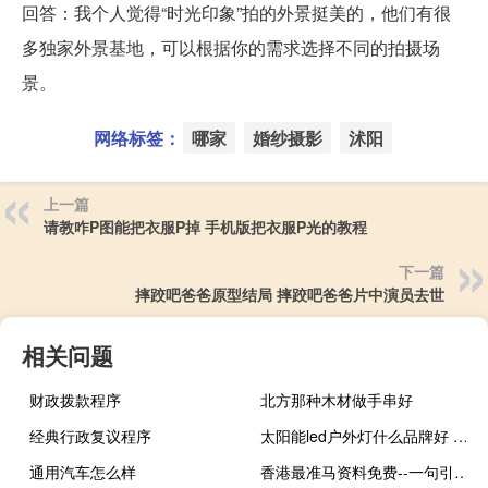
回答：我个人觉得“时光印象”拍的外景挺美的，他们有很
多独家外景基地，可以根据你的需求选择不同的拍摄场
景。
网络标签：
哪家
婚纱摄影
沭阳
上一篇
请教咋P图能把衣服P掉 手机版把衣服P光的教程
下一篇
摔跤吧爸爸原型结局 摔跤吧爸爸片中演员去世
相关问题
财政拨款程序
北方那种木材做手串好
经典行政复议程序
太阳能led户外灯什么品牌好 太阳能led路灯厂家
通用汽车怎么样
香港最准马资料免费--一句引发热议--GM版v12.38.78